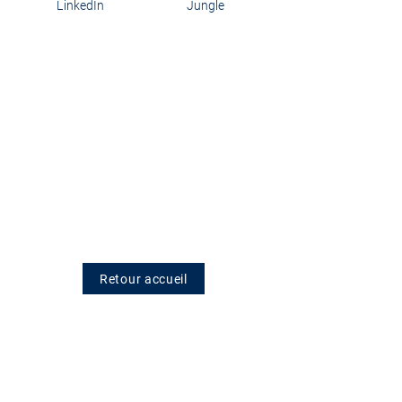
LinkedIn
Jungle
Retour accueil
Politique de
IDOYA est un organisme
de formation enregistré
confidentialité
sous le numéro
11756537975
.
Mentions légales
Cet enregistrement ne