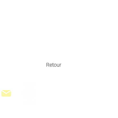
Retour
 2021
EcoVadis